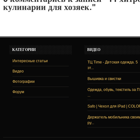
кулинарии для хозяек."
КАТЕГОРИИ
ВИДЕО
Интересные статьи
ТЦ Time - Детская одежда. 5
эт...
Видео
Вышивка и свистки
Фотографии
Одежда, обувь, текстиль за 
Форум
...
Safo | Чехол для iPad | COLO
Держатель мобильника свои
ру...