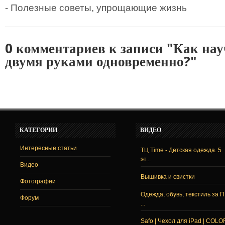
- Полезные советы, упрощающие жизнь
0 комментариев к записи "Как нау
двумя руками одновременно?"
КАТЕГОРИИ
ВИДЕО
Интересные статьи
ТЦ Time - Детская одежда. 5
эт...
Видео
Вышивка и свистки
Фотографии
Одежда, обувь, текстиль за 
Форум
...
Safo | Чехол для iPad | COLO