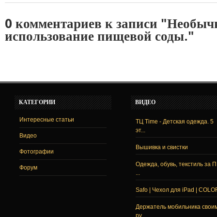
0 комментариев к записи "Необыч
использование пищевой соды."
КАТЕГОРИИ
ВИДЕО
Интересные статьи
ТЦ Time - Детская одежда. 5
эт...
Видео
Вышивка и свистки
Фотографии
Одежда, обувь, текстиль за 
Форум
...
Safo | Чехол для iPad | COLO
Держатель мобильника свои
ру...