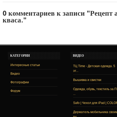
0 комментариев к записи "Рецепт 
кваса."
КАТЕГОРИИ
ВИДЕО
Интересные статьи
ТЦ Time - Детская одежда. 5
эт...
Видео
Вышивка и свистки
Фотографии
Одежда, обувь, текстиль за 
Форум
...
Safo | Чехол для iPad | COLO
Держатель мобильника свои
ру...