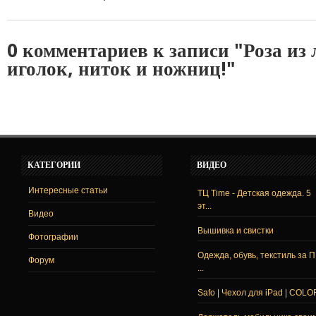
0 комментариев к записи "Роза из 
иголок, ниток и ножниц!"
КАТЕГОРИИ
ВИДЕО
Интересные статьи
ТЦ Time - Детская одежда. 5
эт...
Видео
Вышивка и свистки
Фотографии
Одежда, обувь, текстиль за 
Форум
...
Safo | Чехол для iPad | COLO